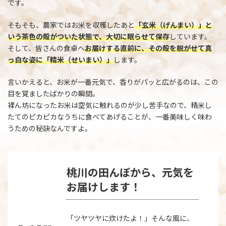
です。
そもそも、農家ではお米を収穫したあと
「玄米（げんまい）」と
いう茶色の殻がついた状態で、大切に眠らせて保存
しています。
そして、皆さんの食卓へ
お届けする直前に、その殻を脱がせて真
っ白な姿に「精米（せいまい）」
します。
言いかえると、お米が一番元気で、香りがパッと広がるのは、この
目を覚ましたばかりの瞬間。
裸ん坊になったお米は空気に触れるのが少し苦手なので、精米し
たてのピカピカなうちに食べてあげることが、一番美味しく味わ
うための秘訣なんですよ。
桃川の田んぼから、元気を
お届けします！
「ツヤツヤに炊けたよ！」そんな風に、