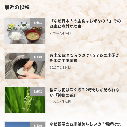
最近の投稿
「なぜ日本人の主食はお米なの？」その
お米話
歴史と意外な理由
2022年6月24日
お米をお湯で洗うのはNG？冬の米研ぎ
お米話
を楽にする裏技
2022年6月24日
稲にも花は咲くの？2時間しか見られな
お米話
い「神秘の花」
2022年6月23日
なぜ新潟のお米は美味しいの？雪解け水
お米話