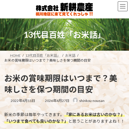
コ
ナ
ン
ビ
テ
ゲ
ン
ー
ツ
シ
へ
ョ
13代目百姓「お米話」
ス
ン
キ
に
ッ
移
プ
動
HOME
13代目百姓「お米話」
お米話
お米の賞味期限はいつまで？美味しさを保つ期間の目安
お米の賞味期限はいつまで？美
味しさを保つ期間の目安
最
2022年4月11日
2026年4月27日
shinkou-nousan
終
更
新米の季節は毎年やってきます。
「家にあるお米は古いのかな？」
新
日
「いつまで食べても良いのかな？」
と思うことがありますよね！！
時