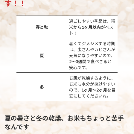
す！！
過ごしやすい季節は、精
春と秋
米から
1ヶ月以内
がベス
ト！
暑くてジメジメする時期
は、虫さんやカビさんが
夏
元気になりやすいので、
2〜3週間
で食べきると
安心です。
お肌が乾燥するように、
お米も水分が抜けやすい
冬
ので、
1ヶ月〜2ヶ月
を目
安にしてくださいね。
夏の暑さと冬の乾燥、お米もちょっと苦手
なんです