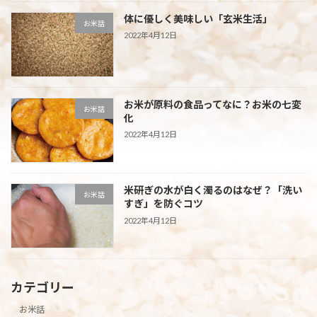
体に優しく美味しい「玄米生活」
お米話
2022年4月12日
お米が原料の食品ってなに？お米の七変
お米話
化
2022年4月12日
米研ぎの水が白く濁るのはなぜ？「洗い
お米話
すぎ」を防ぐコツ
2022年4月12日
カテゴリー
お米話